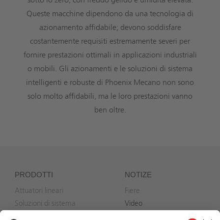
Queste macchine dipendono da una tecnologia di
azionamento affidabile; devono soddisfare
costantemente requisiti estremamente severi per
fornire prestazioni ottimali in applicazioni industriali
o mobili. Gli azionamenti e le soluzioni di sistema
intelligenti e robuste di Phoenix Mecano non sono
solo molto affidabili, ma le loro prestazioni vanno
ben oltre.
PRODOTTI
NOTIZE
Attuatori lineari
Fiere
Soluzioni di sistema
Video
Accessori