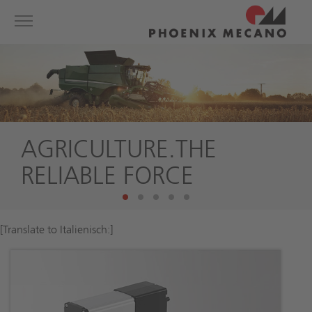
Show convenient version of this site
Toggle
navigation
Don't show this message again
AGRICULTURE.
THE
RELIABLE FORCE
[Translate to Italienisch:]