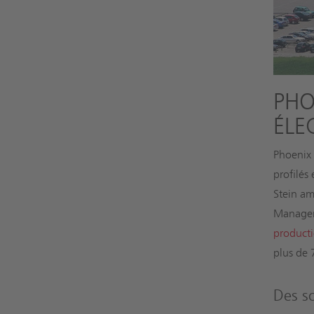
PHO
ÉLE
Phoenix 
profilés
Stein am
Manageme
producti
plus de 
Des so