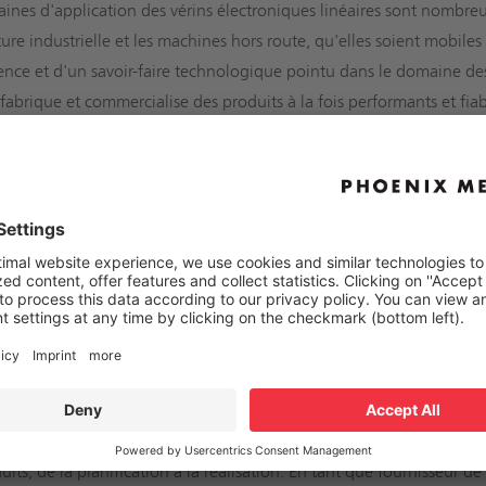
ines d'application des vérins électroniques linéaires sont nombreux
ture industrielle et les machines hors route, qu'elles soient mobiles
ence et d'un savoir-faire technologique pointu dans le domaine d
 fabrique et commercialise des produits à la fois performants et fiab
ns électroniques de Phoenix Mecano combinent des forces de compre
act et robuste. Ils résistent ainsi aux conditions extrêmes telles que 
et sont idéaux pour l'intégration dans des systèmes exigeants où l'e
bilité est une priorité : Les vérins électriques de Phoenix Mecano s
aires, pour des machines établies ou pour la robotique agricole d'av
, de techniques de fauchage, de systèmes d'aération, de techniqu
 et de sélection.
ent en point de mire - dans le monde entier
ins de nos clients ont toujours la priorité. C'est pourquoi nous 
uits, de la planification à la réalisation. En tant que fournisseur 