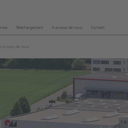
ow convenient version of this site
Don't show this message ag
rvice
Téléchargement
A propos de nous
Contact
A propos de nous