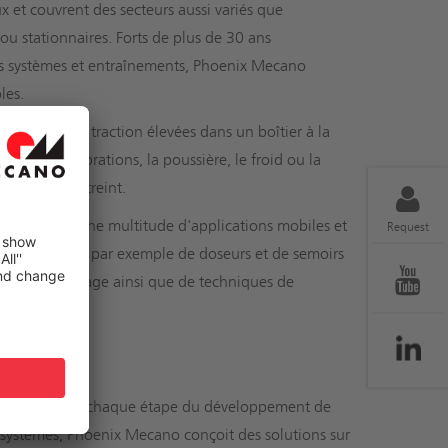
 et couvrent des secteurs aussi variés que
 ou stationnaires. Forts de plus de 30 ans
es systèmes et entraînements, Phoenix Mecano
les.
ssion et de traction élevées dans un boîtier à la
les fortes vibrations, la poussière, le froid ou la
space est restreint.
ont adaptés à une multitude d'applications mobiles et
Request
enir. Il s'agit par exemple de doseurs et de semoirs
es de nettoyage ainsi que de techniques de
les impliquons à chaque étape du développement de
de systèmes, Phoenix Mecano conçoit des solutions sur