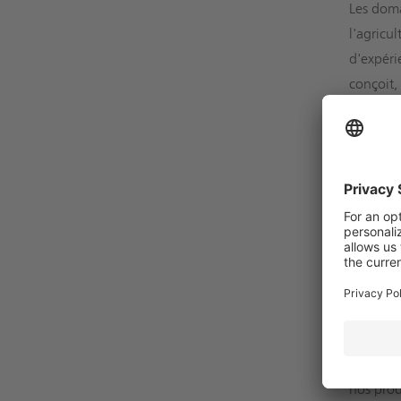
Les doma
l'agricul
d'expéri
conçoit,
Les véri
fois comp
chaleur 
La flexi
stationn
modernes
stockage
Le cli
Les beso
nos prod