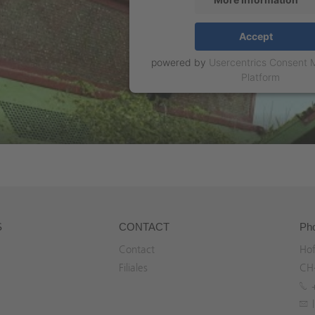
Accept
powered by
Usercentrics Consent
Platform
S
CONTACT
Ph
Contact
Hof
Filiales
CH-