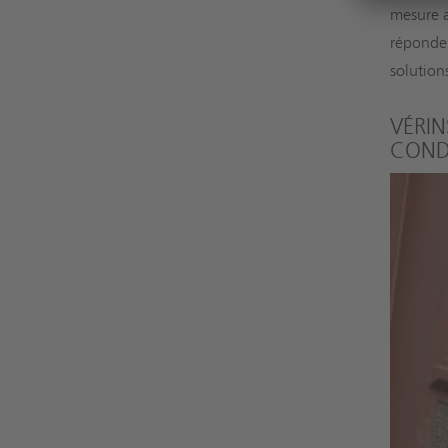
mesure a
réponden
solution
VÉRIN
COND