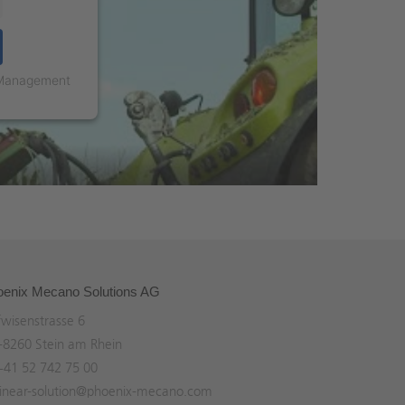
 Management
oenix Mecano Solutions AG
wisenstrasse 6
8260 Stein am Rhein
+41 52 742 75 00
linear-solution@phoenix-mecano.com