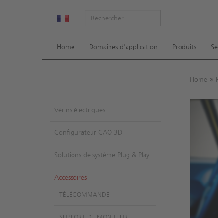
Sh
Home
Domaines d'application
Produits
Se
Home
Vérins électriques
Configurateur CAO 3D
Solutions de système Plug & Play
Accessoires
TÉLÉCOMMANDE
SUPPORT DE MONITEUR