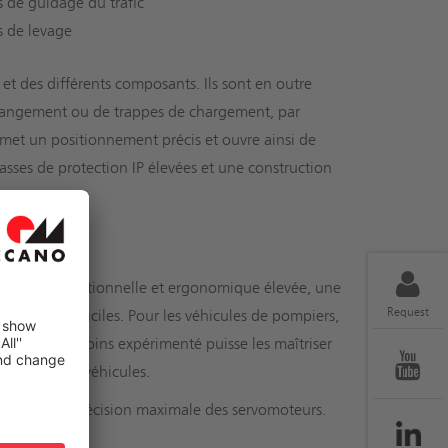
 de guidage du trafic
s de levage
et des différents composants. Ils sont en outre
 rangement ou de trappes de chargement, par
et un positionnement précis et ouvre ainsi de
sses de protection IP élevées et une construction
extrêmes.
 qualité fonctionnelle et ergonomique élevée, une
Request
lisation difficiles. Pour les véhicules de pompiers,
 personnel moins expérimenté puisse les maîtriser
onctions des véhicules.
t comme la précision maximale des servomoteurs.