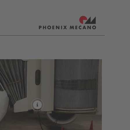
ain
More