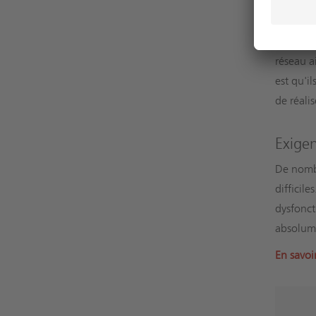
Pourqu
Les véri
réseau ai
est qu'il
de réali
Exigen
De nombr
difficil
dysfonct
absolume
En savoi