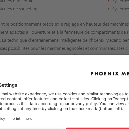
icules d'incendie
Systèmes
icules de sauvetage
Système
rent le positionnement précis et le réglage en hauteur des machines 
ment adaptés à l'ouverture et à la fermeture de compartiments de
 La technique d'entraînement intelligente de Phoenix Mecano perm
es possibilités pour les machines agricoles et communales. Des cla
assurent une énorme résistance aux influences environnementales 
 d'application Mobile et Off-Highway
d beaucoup des machines de travail et de transport moderne : une
urée de vie et une fiabilité absolue, même dans des conditions d'uti
rs et autres véhicules communaux, il est en outre important que le
nt et en toute sécurité. Et ce, malgré la complexité croissante des f
nde et le contrôle électroniques vont de plus en plus de soi, tou