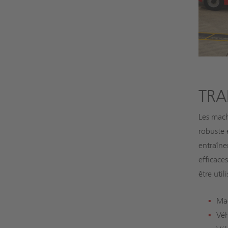
TRA
Les mach
robuste 
entraîne
efficace
être uti
Mac
Véh