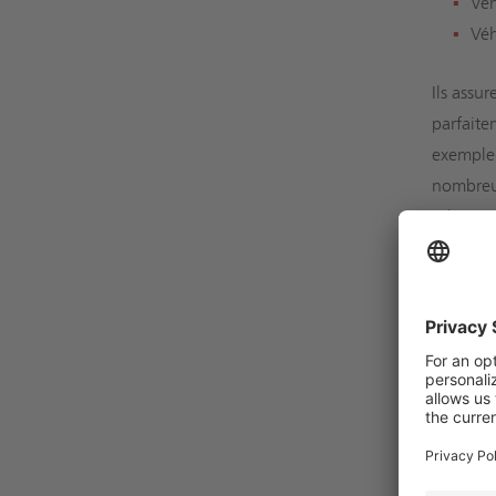
Véh
Véh
Ils assu
parfaite
exemple.
nombreus
robuste 
Champ
On atten
longue d
de secou
facileme
La comma