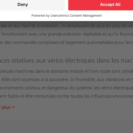
oi les vérins électriques sont-ils importants ?
ns électriques aident à répondre à ces exigences croissantes. Grâ
sée et leur facilité d'entretien, ils remplacent de plus en plus les 
s fonctionnent avec une grande précision répétable et qu'ils fourniss
ser des commandes complexes et largement automatisées pour les 
ces relatives aux vérins électriques dans les mac
euses machines dans le domaine mobile et hors route sont utilis
es. Elles sont soumises à la poussière, à l'humidité, aux vibrations 
ionnements coûteux et dangereux du système, les vérins électrique
nt fiable et être immunisés contre toutes les influences environn
r plus