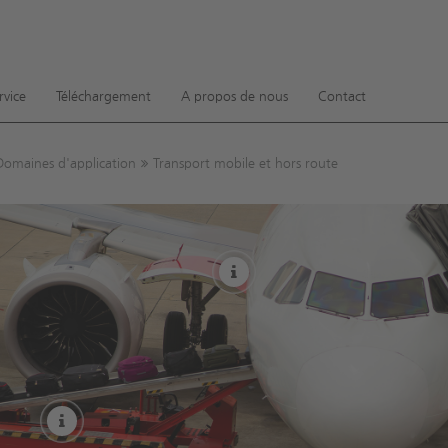
ow convenient version of this site
Don't show this message ag
rvice
Téléchargement
A propos de nous
Contact
Domaines d'application
Transport mobile et hors route
More
More