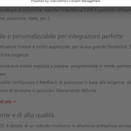
 feedback di posizione, tramite l'interfaccia CAN è possibile richiam
e, posizione, stato, ecc.)
ile e personalizzabile per integrazioni perfette
ttuatore lineare è molto apprezzato per la sua grande flessibilità. È
ifiche esigenze.
locità può essere regolata a piacere: programmata in modo permanen
are.
ssibile configurare il feedback di posizione in base alle esigenze. 
zioni di tensione in posizioni liberamente definite.
di più
ente e di alta qualità
C è dotato di un robusto involucro in alluminio pressofuso accoppi