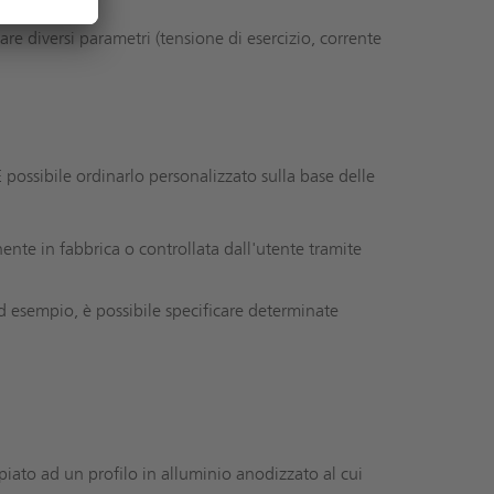
are diversi parametri (tensione di esercizio, corrente
 possibile ordinarlo personalizzato sulla base delle
te in fabbrica o controllata dall'utente tramite
Ad esempio, è possibile specificare determinate
ato ad un profilo in alluminio anodizzato al cui