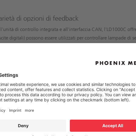
rietà di opzioni di feedback
ll'unità di controllo integrata e all'interfaccia CAN, l'LD1000C offr
scite digitali) possono essere utilizzati per controllare lampade di s
 analogico può essere utilizzato per l'integrazione in sistemi di con
ma di misurazione assoluta dello spostamento apre un'ampia gamma di
mento sincrono fino ad un massimo di sei cilindri elettrici.
te anche un feedback di posizione digitale ad alta risoluzione, che 
ssi per giro, garantendo una precisione nell'ordine del micrometr
ramica del feedback di posizione dell'LD1000C:
ack sulla posizione finale
ma di misura dello spostamento assoluto
ack di posizione analogico. Configurabile in base ai requisiti del c
ack di posizione digitale tramite interfaccia di comunicazione (CA