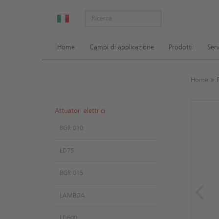
Sh
Home
Campi di applicazione
Prodotti
Serv
Home
Attuatori elettrici
BGR 010
LD75
BGR 015
LAMBDA
LD600