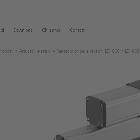
ow convenient version of this site
Don't show this message ag
izi
Download
Chi siamo
Contatti
Prodotti
Attuatori elettrici
Panoramica delle versioni LD1000
LD1000