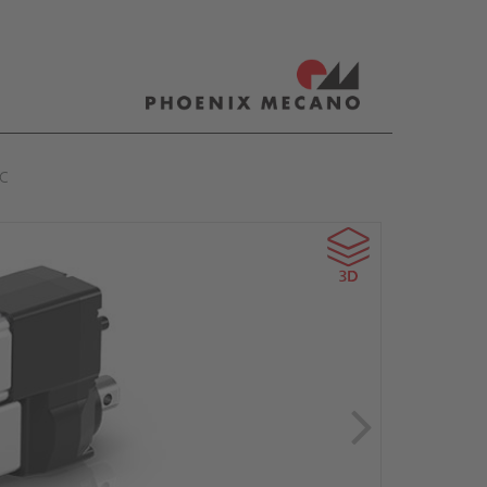
ain
C