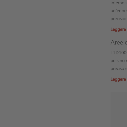
interno 
un'enorm
precisio
Leggere 
Aree d
L'LD1000
persino 
preciso e
Leggere 