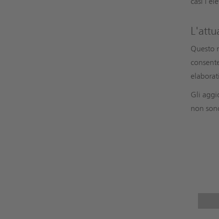
casi l'el
L'attu
Questo m
consente
elaborati
Gli aggi
non sono