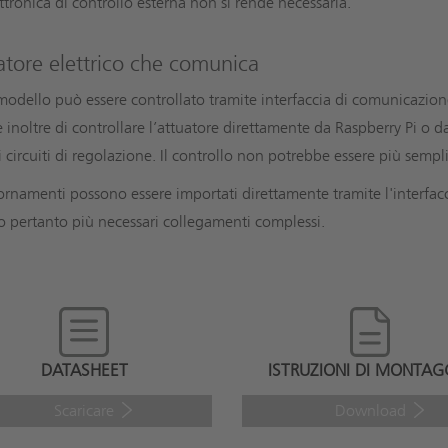
ettronica di controllo esterna non si rende necessaria.
atore elettrico che comunica
odello può essere controllato tramite interfaccia di comunicazion
 inoltre di controllare l’attuatore direttamente da Raspberry Pi o 
 circuiti di regolazione. Il controllo non potrebbe essere più sempl
ornamenti possono essere importati direttamente tramite l'interfac
 pertanto più necessari collegamenti complessi.
DATASHEET
ISTRUZIONI DI MONTAG
Scaricare
Download