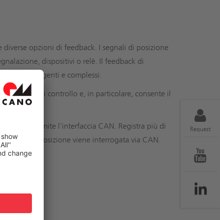
e diverse opzioni di feedback. I segnali di posizione
egnalazione, dispositivi o relè. Il feedback di
trollo intelligenti e complessi.
 opzioni di controllo e, in particolare, consente il
funziona tramite l'interfaccia CAN. Registra più di
Request
o quando la posizione viene interrogata via CAN.
liente
N)