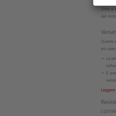
Oltre al
del motor
Versat
Questo a
più spec
La ve
softw
E’ po
varia
Leggere 
Resist
L'LD1000