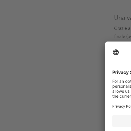
Una va
Grazie a
finale (u
posizione
Il siste
funziona
È presen
4'000 pa
Una pano
Feedb
Siste
Feedb
Feedb